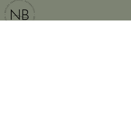
Nützliche Links
Home
Balance Coaching
Gua Sha Welt
Über uns
AGB's
Standort und Zeiten